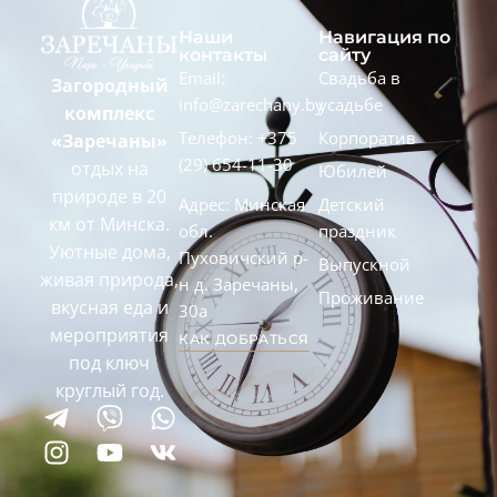
Наши
Навигация по
контакты
сайту
Email:
Свадьба в
Загородный
info@zarechany.by
усадьбе
комплекс
Телефон: +375
Корпоратив
«Заречаны»
(29) 654-11-30
отдых на
Юбилей
природе в 20
Адрес: Минская
Детский
км от Минска.
обл.
праздник
Уютные дома,
Пуховичский р-
Выпускной
живая природа,
н д. Заречаны,
Проживание
вкусная еда и
30а
мероприятия
КАК ДОБРАТЬСЯ
под ключ
круглый год.